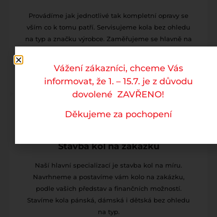
Provádíme jak jednotlivé tak kompletní opravy se
vším co k tomu patří. Servisujeme kola bez ohledu
na typ a značku výrobce. Zaměřujeme se hlavně na
kompletní opravu a seřízení jízdního kola včetně
vidlice a tlumičů. Servis vidlic a tlumičů si
Vážení zákazníci, chceme Vás
provádíme sami.
informovat, že 1. – 15.7. je z důvodu
dovolené ZAVŘENO!
Děkujeme za pochopení
Stavba kol na zakázku
Naší hlavní specializací je stavba kol na míru.
Navrhneme a postavíme vám kolo na zakázku,
podle vašich představ a finančních možností.
Stavíme kola pánská, dámská i dětská bez ohledu
na typ.