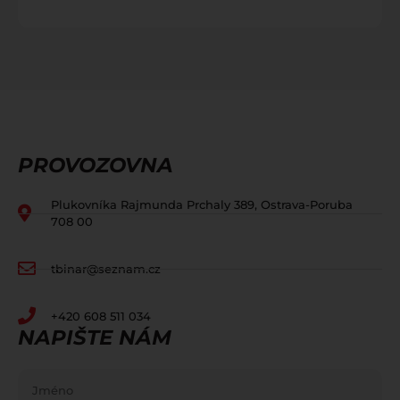
PROVOZOVNA
Plukovníka Rajmunda Prchaly 389, Ostrava-Poruba
708 00
tbinar@seznam.cz
+420 608 511 034
NAPIŠTE NÁM